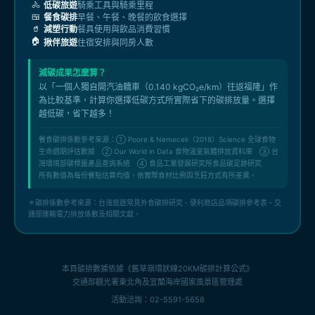
🚴
低碳旅遊
騎乘工具與騎乘里程
🍱
餐食碳排
早餐、午餐、晚餐的飲食選擇
🥤
減塑行動
餐具使用與飲品消費習慣
🏠
揪伴旅遊
住宿安排與同房人數
減碳成果怎麼算？
以「一個人獨自開汽油轎車（0.140 kgCO₂e/km）往返福隆」作
為比較基準，計算你選擇低碳方式所實際省下的碳排放量。選擇
越低碳，省下越多！
餐食碳排係數參考來源：① Poore & Nemecek（2018）Science 全球食物
生命週期評估數據 ② Our World in Data 食物溫室氣體排放資料庫 ③ 台
灣環境部碳標籤產品查詢系統 ④ 食品工業發展研究所食品碳足跡研究
所有數值為每份餐點估算均值，依實際食材比例與烹飪方式有所差異。
＊碳排係數參考來源：台灣旅遊常見外食碳排研究、便利商店品項碳排參考表、交
通部運輸電力排放係數及相關文獻。
本頁碳排數據依據《舊草嶺環狀線20KM碳排計算公式》
交通部觀光署東北角及宜蘭海岸國家風景區管理處
活動洽詢：02-5591-5658