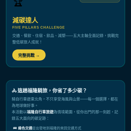
🏆
減碳達人
FIVE PILLARS CHALLENGE
交通、餐飲、住宿、飲品、減塑——五大主軸全面記錄，挑戰完
整低碳旅人成就！
完整挑戰 →
🚴 這趟福隆騎旅，你省了多少碳？
騎自行車遊東北角，不只享受海風與山景——每一個選擇，都在
為地球做好事。
本活動以
福隆自行車旅遊
為情境範圍，從你出門的那一刻起，記
錄五大面向的碳足跡：
🚌
綠色交通
從出發地到福隆的來回交通方式