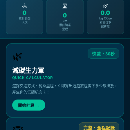
🚴
🌿
🛣️
0
0.0
0
kg CO₂e
累計參加
km
人次
累計省下
累計騎乘
碳排放
里程
🌿
快速・30秒
減碳生力軍
QUICK CALCULATOR
選擇交通方式、騎乘里程，立即算出這趟旅程省下多少碳排放，
產生你的低碳紀念卡！
開始計算 →
完整・全程記錄