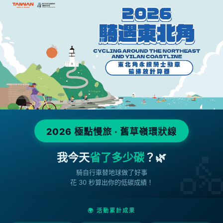
2026 極點慢旅 · 舊草嶺環狀線
我今天
省了多少碳
？🌿
騎自行車替地球做了好事
花 30 秒算出你的低碳成績！
🌍 活動累計成果